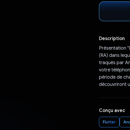
Description
Présentation "
(RA) dans lequ
traqués par Am
votre téléphone
période de cha
découvriront u
Conçu avec
Flutter
An