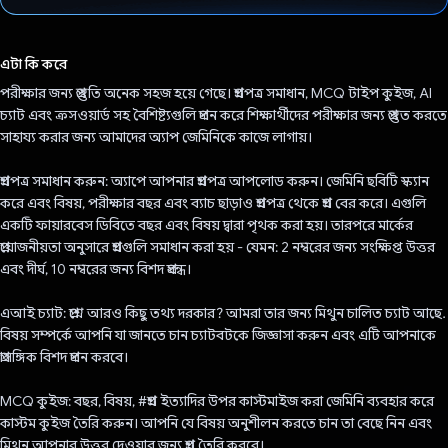
ভোট দিয়েছেন!
এটা কি করে
পরীক্ষার জন্য প্রস্তুতি অনেক সহজ হয়ে গেছে। প্রশ্নপত্র সমাধান, MCQ টাইপ কুইজ, AI
চ্যাট এবং ক্রসওয়ার্ড সহ বৈশিষ্ট্যগুলি প্রদান করে শিক্ষার্থীদের পরীক্ষার জন্য প্রস্তুত করতে
সাহায্য করার জন্য আমাদের অ্যাপ জেমিনিকে কাজে লাগায়।
প্রশ্নপত্র সমাধান করুন: অ্যাপে আপনার প্রশ্নপত্র আপলোড করুন। জেমিনি ছবিটি স্ক্যান
করে এবং বিষয়, পরীক্ষার বছর এবং ব্যাচ ছাড়াও প্রশ্নপত্র থেকে প্রশ্ন বের করে। এগুলি
একটি ফায়ারবেস ডিবিতে বছর এবং বিষয় দ্বারা পৃথক করা হয়। তারপরে মার্কের
প্রয়োজনীয়তা অনুসারে প্রশ্নগুলি সমাধান করা হয় - যেমন: 2 নম্বরের জন্য সংক্ষিপ্ত উত্তর
এবং দীর্ঘ, 10 নম্বরের জন্য বিশদ প্রবন্ধ।
এআই চ্যাট: প্রশ্নে আরও কিছু তথ্য দরকার? আমরা তার জন্য মিথুন চালিত চ্যাট আছে.
বিষয় সম্পর্কে আপনি যা জানতে চান চ্যাটবটকে জিজ্ঞাসা করুন এবং এটি আপনাকে
প্রাসঙ্গিক বিশদ প্রদান করবে।
MCQ কুইজ: বছর, বিষয়, #প্রশ্ন ইত্যাদির উপর কাস্টমাইজ করা জেমিনি ব্যবহার করে
কাস্টম কুইজ তৈরি করুন। আপনি যে বিষয় অনুশীলন করতে চান তা বেছে নিন এবং
মিথুন আপনার উত্তর দেওয়ার জন্য প্রশ্ন তৈরি করবে।