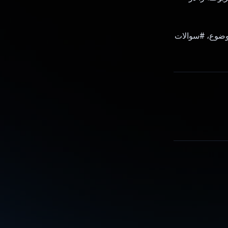
س سال، موضوع، #سوالات