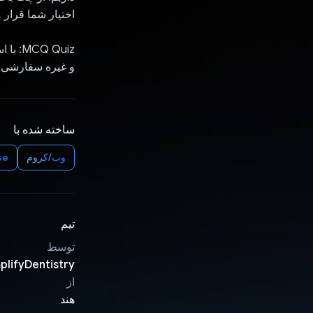
اختیار شما قرار 
و غیره سفارشی 
ساخته شده با
وب/کروم
se
تیم
توسط
plifyDentistry
از
هند