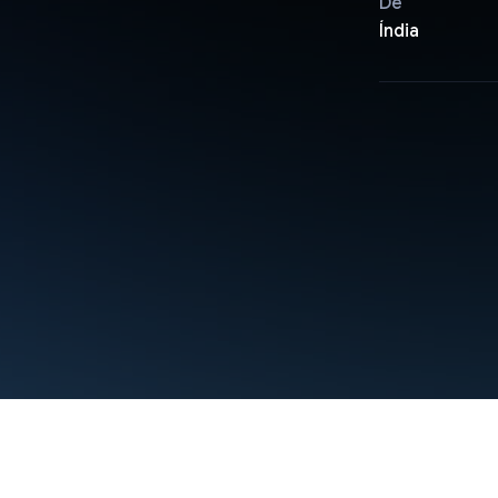
De
Índia