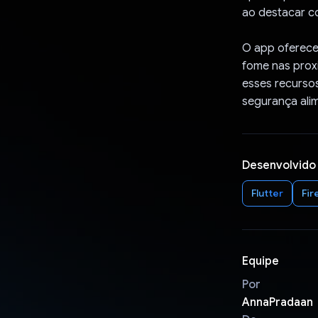
ao destacar co
O app oferece 
fome nas proxi
esses recursos
segurança ali
Desenvolvido
Flutter
Fir
Equipe
Por
AnnaPradaan