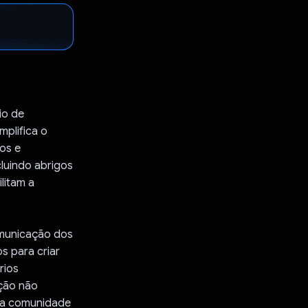
io de
mplifica o
os e
luindo abrigos
litam a
omunicação dos
s para criar
rios
ação não
da comunidade