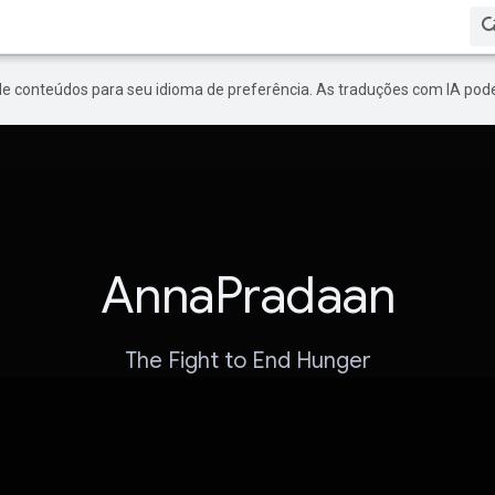
de conteúdos para seu idioma de preferência. As traduções com IA pode
AnnaPradaan
The Fight to End Hunger