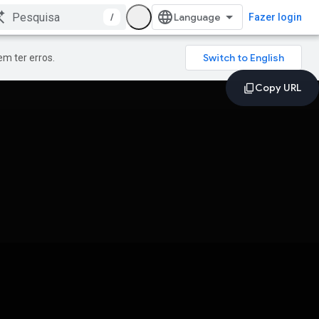
/
Fazer login
m ter erros.