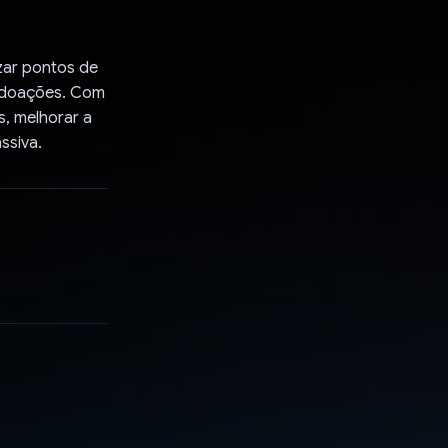
zar pontos de
s doações. Com
s, melhorar a
ssiva.