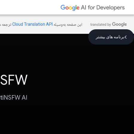
این صفحه به‌وسیله
ترجمه ش
برنامه های بیشتر
NSFW
AntiNSFW AI: منسگاه کنتن تک 