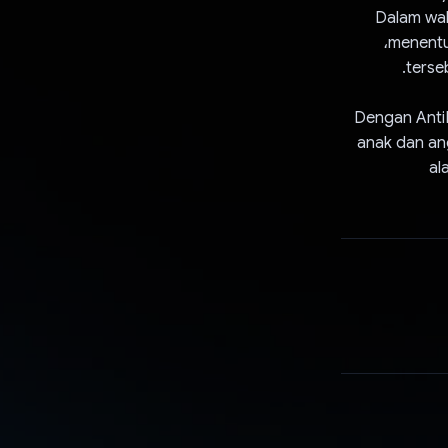
Dalam waktu s
menentukan apakah konten tersebut aman atau tidak. Jika terdeteksi sebagai NSFW،
Dengan AntiN
anak dan ang
al