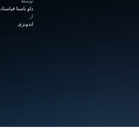
توسط
داو باستا فیاستات
از
اندونزی