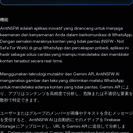
投票済み
機能
AntiNSFW adalah aplikasi inovatif yang dirancang untuk menjaga
keamanan dan kenyamanan Anda dalam berkomunikasi di WhatsApp.
Dengan semakin maraknya konten yang tidak pantas (NSFW - Not
Safe For Work) di grup WhatsApp dan percakapan pribadi, aplikasi ini
hadir sebagai solusi cerdas yang mampu mendeteksi dan memblokir
konten tersebut secara real-time.
Menggunakan teknologi mutakhir dari Gemini API, AntiNSFW AI
menganalisis gambar dan teks yang dikirimkan melalui WhatsApp
untuk mendeteksi adanya konten yang tidak pantas. Gemini API によ
り、アプリはコンテンツを高精度で分析し、危険または不適切な要素を
数秒で特定できます。
ユーザーまたはグループのメンバーが画像やテキストを含むメッセージ
を受信すると、AntiNSFW AI は自動的にそのメディアを Firebase
Storage にアップロードし、URL を Gemini API に送信して分析しま
す。Dalam waktu singkat, Gemini API memberikan hasil analisis yang