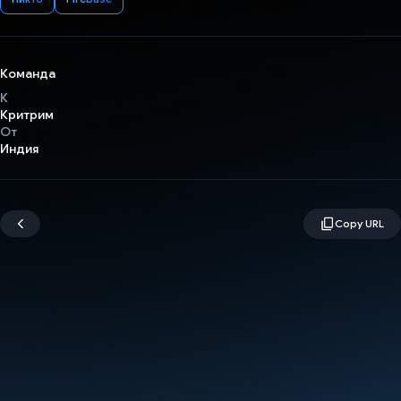
Команда
К
Критрим
От
Индия