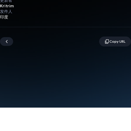
更新者
Kritrim
发件人
印度