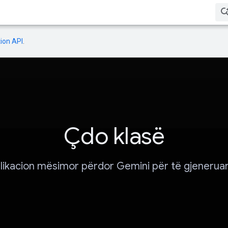
ion API
.
Çdo klasë
likacion mësimor përdor Gemini për të gjenerua