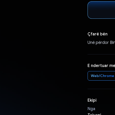
Çfarë bën
Unë përdor Bin
E ndertuar m
Web/Chrome
Ekipi
Nga