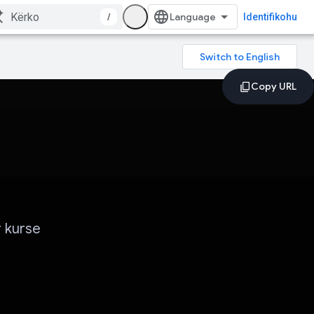
/
Identifikohu
r kurse