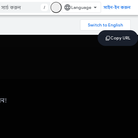
/
সাইন-ইন করুন
িন!