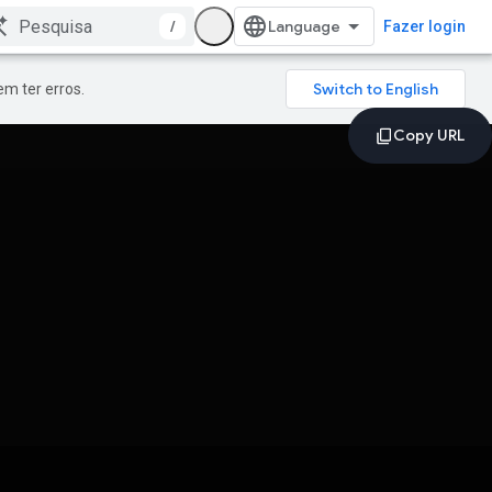
/
Fazer login
m ter erros.