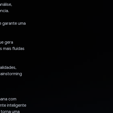
nálise,
ncia.
ue garante uma
ue gera
s mais fluidas
alidades,
rainstorming
umana com
te inteligente
o torna uma