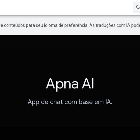
de conteúdos para seu idioma de preferência. As traduções com IA pode
Apna AI
App de chat com base em IA.