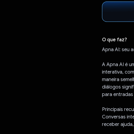
O que faz?
Apna AI: seu a
A Apna AI é u
interativa, co
maneira semel
diálogos signi
para entradas
Principais rec
Conversas inte
receber ajuda