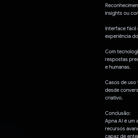
Reconhecimento
insights ou co
Interface fáci
experiência do
Com tecnologia
respostas prec
e humanas.
Casos de uso 
desde convers
criativo.
Conclusão:
Apna AI é um 
recursos avanç
capaz de enten