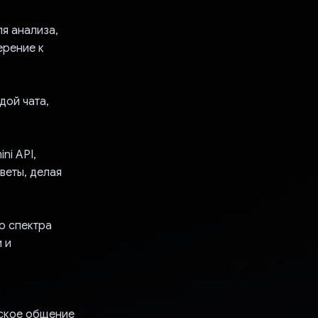
я анализа,
ерение к
дой чата,
ni API,
веты, делая
о спектра
 и
еское общение