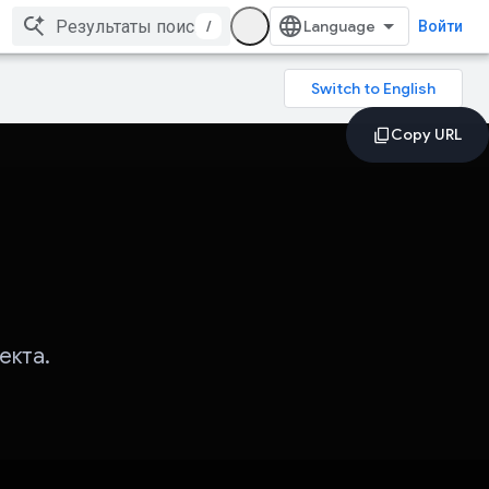
/
Войти
екта.