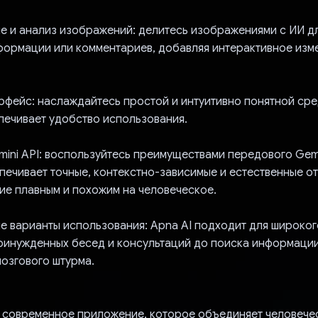
е и анализ изображений: делитесь изображениями с ИИ дл
формации или комментариев, добавляя интерактивное изм
рфейс: наслаждайтесь простой и интуитивно понятной сре
печивает удобство использования.
ini API: воспользуйтесь преимуществами передового Gemi
ечивает точные, контекстно-зависимые и естественные от
ие плавным и похожим на человеческое.
е варианты использования: Apna AI подходит для широког
принужденных бесед и консультаций до поиска информации
мозгового штурма.
о современное приложение, которое объединяет человеч