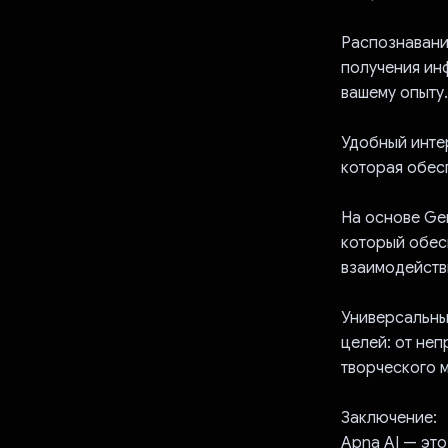
Распознавани
получения ин
вашему опыту.
Удобный инте
которая обес
На основе Gem
который обесп
взаимодейств
Универсальны
целей: от не
творческого 
Заключение:
Apna AI — эт