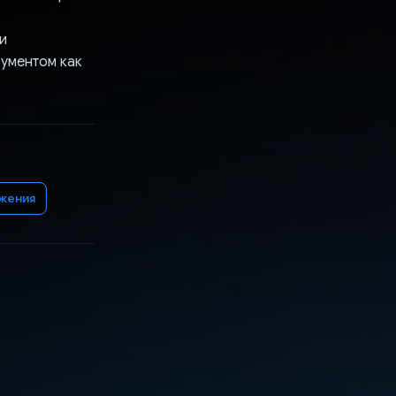
и
рументом как
ожения