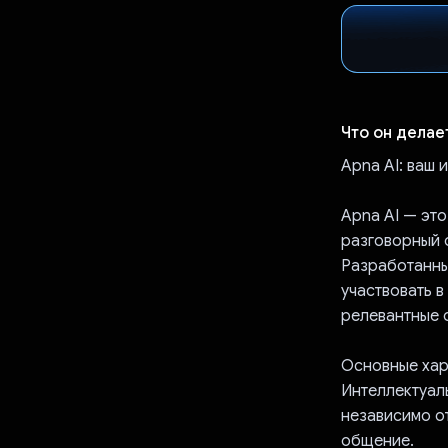
Что он делае
Apna AI: ваш
Apna AI — эт
разговорный 
Разработанны
участвовать 
релевантные о
Основные хар
Интеллектуал
независимо о
общение.