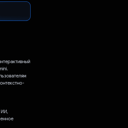
интерактивный
ini.
льзователям
контекстно-
 ИИ,
денное