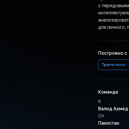
с передовыми 
интеллектуал
анализировать
для личного, 
Построено с
Трепетание
Команда
К
Валид Ахмед
От
Пакистан