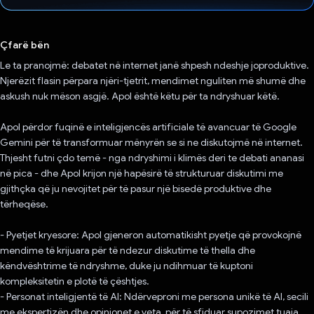
Votuar!
Çfarë bën
Le ta pranojmë: debatet në internet janë shpesh ndeshje joproduktive.
Njerëzit flasin përpara njëri-tjetrit, mendimet nguliten më shumë dhe
askush nuk mëson asgjë. Apol është këtu për ta ndryshuar këtë.
Apol përdor fuqinë e inteligjencës artificiale të avancuar të Google
Gemini për të transformuar mënyrën se si ne diskutojmë në internet.
Thjesht futni çdo temë - nga ndryshimi i klimës deri te debati ananasi
në pica - dhe Apol krijon një hapësirë ​​të strukturuar diskutimi me
gjithçka që ju nevojitet për të pasur një bisedë produktive dhe
tërheqëse.
- Pyetjet kryesore: Apol gjeneron automatikisht pyetje që provokojnë
mendime të krijuara për të ndezur diskutime të thella dhe
këndvështrime të ndryshme, duke ju ndihmuar të kuptoni
kompleksitetin e plotë të çështjes.
- Personat inteligjentë të AI: Ndërveproni me persona unikë të AI, secili
me ekspertizën dhe opinionet e veta, për të sfiduar supozimet tuaja