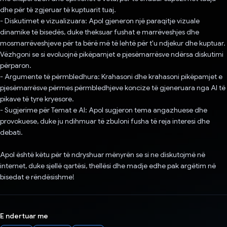
dhe për të zgjeruar të kuptuarit tuaj.
- Diskutimet e vizualizuara: Apol gjeneron një paraqitje vizuale
dinamike të bisedës, duke theksuar fushat e marrëveshjes dhe
mosmarrëveshjeve për ta bërë më të lehtë për t'u ndjekur dhe kuptuar.
Vëzhgoni se si evoluojnë pikëpamjet e pjesëmarrësve ndërsa diskutimi
përparon.
- Argumente të përmbledhura: Krahasoni dhe krahasoni pikëpamjet e
pjesëmarrësve përmes përmbledhjeve koncize të gjeneruara nga AI të
pikave të tyre kryesore.
- Sugjerime për Temat e AI: Apol sugjeron tema angazhuese dhe
provokuese, duke ju ndihmuar të zbuloni fusha të reja interesi dhe
debati.
Apol është këtu për të ndryshuar mënyrën se si ne diskutojmë në
internet, duke sjellë qartësi, thellësi dhe madje edhe pak argëtim në
bisedat e rëndësishme!
E ndertuar me