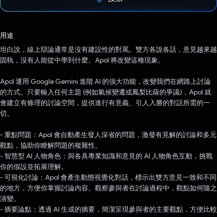
已投票！
用途
坦白說，線上辯論通常是沒有建設性的對罵。雙方各說各話，意見越來越
固執，沒有人能從中學到什麼。Apol 將改變這種現象。
Apol 運用 Google Gemini 進階 AI 的強大功能，改變我們在網路上討論
的方式。只要輸入任何主題 (例如氣候變遷或鳳梨比薩的爭議)，Apol 就
會建立有條理的討論空間，提供進行有意義、引人入勝的對話所需的一
切。
- 重點問題：Apol 會自動產生發人深省的問題，激發有見解的討論和多元
觀點，協助你瞭解問題的複雜性。
- 智慧型 AI 人物角色：與各具專業知識和意見的 AI 人物角色互動，挑戰
你的假設並拓展理解。
- 可視化討論：Apol 會產生動態視覺化對話，標示出雙方意見一致和不同
的地方，方便你掌握討論內容。觀察參與者在討論過程中，觀點如何隨之
演變。
- 摘要論點：透過 AI 生成的摘要，簡潔呈現參與者的主要觀點，方便比較