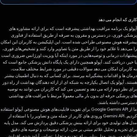
رای داد!
کاری که انجام می دهد
آپولو یک برنامه مراقبت بهداشتی پیشرفته است که برای ارائه مشاوره های
پزشکی فوری، در دسترس و مقرون به صرفه از طریق استفاده از فناوری
پیشرفته هوش مصنوعی طراحی شده است. این اپلیکیشن به کاربران این امکان
را می‌دهد تا علائم خود را از طریق متن یا تصاویر وارد کنند و تشخیص‌های فوری،
پیشنهادات درمانی و توصیه‌هایی در مورد اینکه آیا ویزیت اورژانس ضروری است
یا خیر، دریافت کنند. آپولو همچنین دارای یک پایگاه دانش پزشکی جامع است که
به کاربران امکان می دهد سوالات دقیقی در مورد شرایط مختلف سلامت،
درمان ها و اقدامات پیشگیرانه بپرسند. برای کسانی که به دنبال اطمینان بیشتر
هستند، آپولو یک اتصال یکپارچه به شبکه ای از ارائه دهندگان بهداشت از راه دور
برای نظر دوم ارائه می دهد و تضمین می کند که کاربران می توانند به توصیه
های پزشکی حرفه ای بدون بار مالی معمولاً مرتبط با مراقبت های بهداشتی
دسترسی داشته باشند.
ما از Google Gemini API برای تقویت قابلیت‌های هوش مصنوعی آپولو استفاده
کردیم. Gemini API ورودی های کاربر از جمله متن و تصاویر را با استفاده از
مدل های تولیدی خود برای ارائه بینش پزشکی دقیق پردازش می کند. مدل پایه
برای تجزیه و تحلیل علائم مبتنی بر متن، ارائه توضیحات و توصیه های دقیق
استفاده می شود. مدل بینایی برای تجزیه و تحلیل تصاویر آپلود شده، افزایش