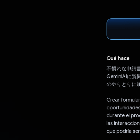
Qué hace
不慣れな申請
GeminiA
のやりとりに
Crear formula
oportunidades
durante el pro
las interaccio
que podría ser