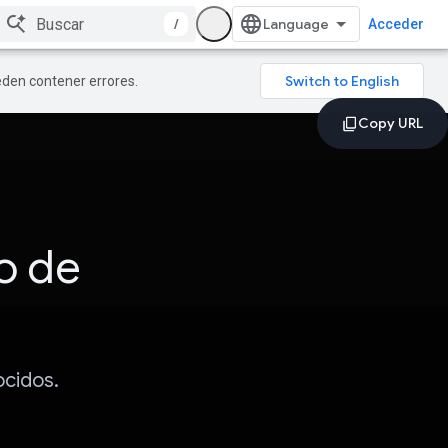
/
Acceder
ueden contener errores.
io de
ocidos.