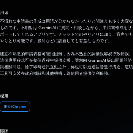
已投票！
用途
不慣れな申請書の作成は用語が分からなかったりと間違えも多く大変な
ものです。不明點は GeminiAI に質問・相談しながら、申請書作成をサ
ポートしてくれるアプリです。チャットでのやりとりに加え、音声でも
やりとり可能です。役所などに設置しても有益なものです。
建立不熟悉的申請表格可能很困難，因為不熟悉的詞彙很容易導致錯誤。
這個應用程式可在整個過程中提供支援，讓您向 GeminiAI 提出問題並諮
詢相關問題。除了即時通訊互動之外，你也可以透過語音進行溝通。這項
工具可安裝在政府機關和其他機構，為使用者提供便利服務。
採用
網頁/Chrome
團隊