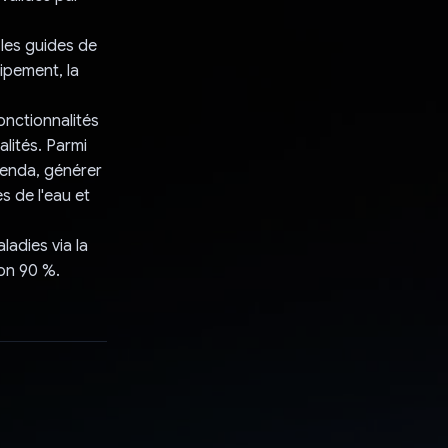
 les guides de
ipement, la
onctionnalités
alités. Parmi
genda, générer
 de l'eau et
ladies via la
ron 90 %.