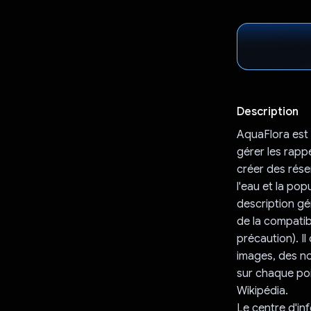
Description
AquaFlora est 
gérer les rappe
créer des rése
l'eau et la po
description gé
de la compatib
précaution). I
images, des no
sur chaque poi
Wikipédia.
Le centre d'in