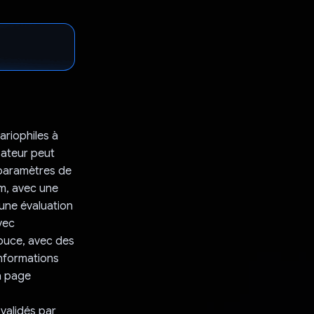
ariophiles à
isateur peut
 paramètres de
um, avec une
 une évaluation
vec
douce, avec des
informations
la page
validés par