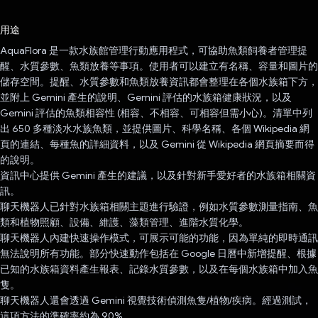
已投票！
用途
AquaFlora 是一款水族館管理行動應用程式，可協助魚類飼養者管理提
醒、水質參數、魚類放養等事項。使用者可以建立有名稱、容量和圖片的
儲存空間。提醒、水質參數和魚類放養資訊都會整理在各個水族箱下方，
並附上 Gemini 產生的說明、Gemini 評估的水族箱健康狀況，以及
Gemini 評估的魚類相容性 (相容、不相容、可相容但需小心)。清單中列
出 650 多種淡水水族魚類，並提供圖片、科學名稱、各個 Wikipedia 網
頁的連結、每種魚的詳細資料，以及 Gemini 從 Wikipedia 網頁摘要而得
的說明。
資訊中心提供 Gemini 產生的建議，以及針對新手愛好者的水族箱相關資
訊。
聊天機器人已針對水族箱相關主題進行驗證，例如水質參數測量指南、魚
類和植物照顧、設備、維護、藻類管理、進階水質化學。
聊天機器人內建快速操作模式，可展示可能的功能，因為單純的即時通訊
無法說明所有功能。部分快速動作包括在 Google 日曆中新增提醒、根據
已知的水族箱資料產生報表、記錄水質參數，以及在每個水族箱中加入魚
隻。
聊天機器人還會透過 Gemini 視覺技術偵測魚隻/植物/疾病。經過測試，
這項方法的準確率約為 90%。