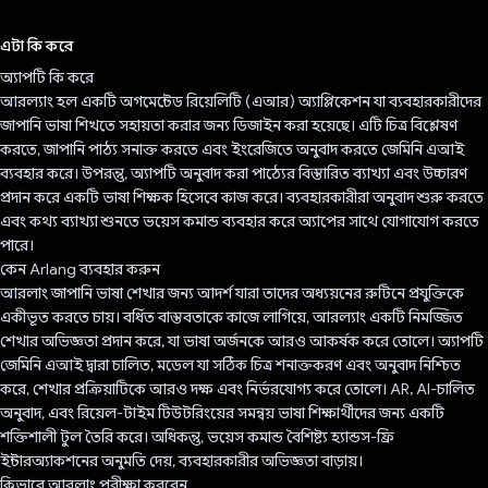
ভোট দিয়েছেন!
এটা কি করে
অ্যাপটি কি করে
আরল্যাং হল একটি অগমেন্টেড রিয়েলিটি (এআর) অ্যাপ্লিকেশন যা ব্যবহারকারীদের
জাপানি ভাষা শিখতে সহায়তা করার জন্য ডিজাইন করা হয়েছে। এটি চিত্র বিশ্লেষণ
করতে, জাপানি পাঠ্য সনাক্ত করতে এবং ইংরেজিতে অনুবাদ করতে জেমিনি এআই
ব্যবহার করে। উপরন্তু, অ্যাপটি অনুবাদ করা পাঠ্যের বিস্তারিত ব্যাখ্যা এবং উচ্চারণ
প্রদান করে একটি ভাষা শিক্ষক হিসেবে কাজ করে। ব্যবহারকারীরা অনুবাদ শুরু করতে
এবং কথ্য ব্যাখ্যা শুনতে ভয়েস কমান্ড ব্যবহার করে অ্যাপের সাথে যোগাযোগ করতে
পারে।
কেন Arlang ব্যবহার করুন
আরলাং জাপানি ভাষা শেখার জন্য আদর্শ যারা তাদের অধ্যয়নের রুটিনে প্রযুক্তিকে
একীভূত করতে চায়। বর্ধিত বাস্তবতাকে কাজে লাগিয়ে, আরল্যাং একটি নিমজ্জিত
শেখার অভিজ্ঞতা প্রদান করে, যা ভাষা অর্জনকে আরও আকর্ষক করে তোলে। অ্যাপটি
জেমিনি এআই দ্বারা চালিত, মডেল যা সঠিক চিত্র শনাক্তকরণ এবং অনুবাদ নিশ্চিত
করে, শেখার প্রক্রিয়াটিকে আরও দক্ষ এবং নির্ভরযোগ্য করে তোলে। AR, AI-চালিত
অনুবাদ, এবং রিয়েল-টাইম টিউটরিংয়ের সমন্বয় ভাষা শিক্ষার্থীদের জন্য একটি
শক্তিশালী টুল তৈরি করে। অধিকন্তু, ভয়েস কমান্ড বৈশিষ্ট্য হ্যান্ডস-ফ্রি
ইন্টারঅ্যাকশনের অনুমতি দেয়, ব্যবহারকারীর অভিজ্ঞতা বাড়ায়।
কিভাবে আরলাং পরীক্ষা করবেন