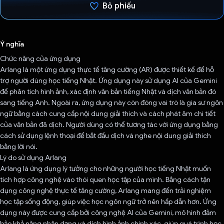
Bỏ phiếu
Đã bình chọn!
Ý nghĩa
Chức năng của ứng dụng
Arlang là một ứng dụng thực tế tăng cường (AR) được thiết kế để hỗ
trợ người dùng học tiếng Nhật. Ứng dụng này sử dụng AI của Gemini
để phân tích hình ảnh, xác định văn bản tiếng Nhật và dịch văn bản đó
sang tiếng Anh. Ngoài ra, ứng dụng này còn đóng vai trò là gia sư ngôn
ngữ bằng cách cung cấp nội dung giải thích và cách phát âm chi tiết
của văn bản đã dịch. Người dùng có thể tương tác với ứng dụng bằng
cách sử dụng lệnh thoại để bắt đầu dịch và nghe nội dung giải thích
bằng lời nói.
Lý do sử dụng Arlang
Arlang là ứng dụng lý tưởng cho những người học tiếng Nhật muốn
tích hợp công nghệ vào thói quen học tập của mình. Bằng cách tận
dụng công nghệ thực tế tăng cường, Arlang mang đến trải nghiệm
học tập sống động, giúp việc học ngôn ngữ trở nên hấp dẫn hơn. Ứng
dụng này được cung cấp bởi công nghệ AI của Gemini, mô hình đảm
bảo khả năng nhận dạng và dịch hình ảnh chính xác, giúp quá trình học