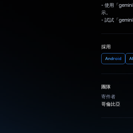
- 使用「gem
示。
- 試試「gem
採用
Android
A
團隊
寄件者
哥倫比亞