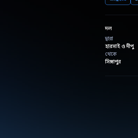
দল
দ্বারা
হারসাই ও দীপু
থেকে
সিঙ্গাপুর