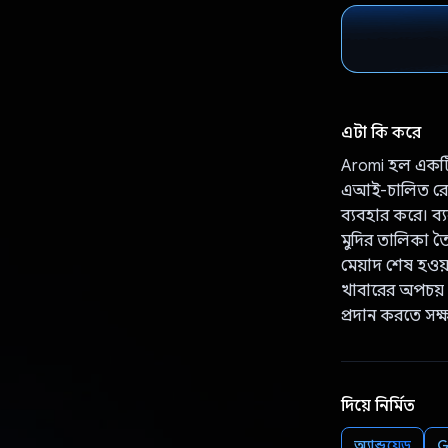
এটা কি করে
Aromi হল একটি স্
এআই-চালিত রেসিপ
ব্যবহার করে। ব্
মুদির তালিকা ত
মেয়াদ শেষ হওয়া
খাবারের অপচয় ক
প্রদান করতে সক
দিয়ে নির্মিত
অ্যান্ড্রয়েড
G