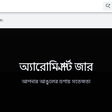
ে।
অ্যারোমি স্মার্ট জার
আপনার আঙুলের ডগায় সতেজতা