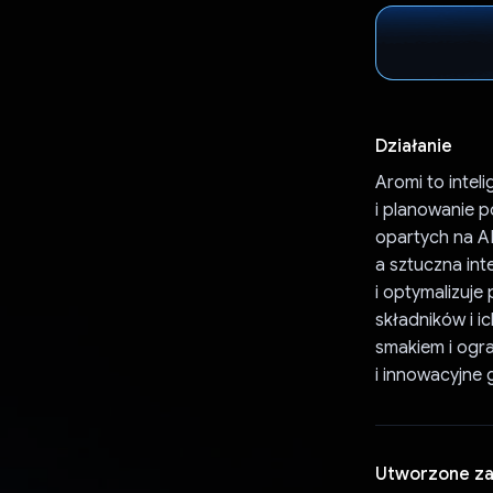
Działanie
Aromi to intel
i planowanie p
opartych na AI
a sztuczna int
i optymalizuje
składników i 
smakiem i ogra
i innowacyjne 
Utworzone z