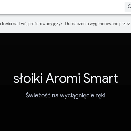
a treści na Twój preferowany język. Tłumaczenia wygenerowane przez 
słoiki Aromi Smart
Świeżość na wyciągnięcie ręki