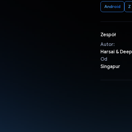
Android
Z
Zespół
Autor:
Harsai & Dee
Od
Singapur