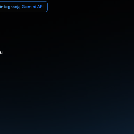
 integracją Gemini API
pu