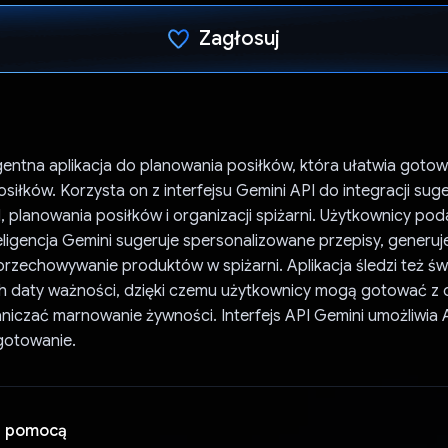
Zagłosuj
Głos oddany
igentna aplikacja do planowania posiłków, która ułatwia goto
osiłków. Korzysta on z interfejsu Gemini API do integracji sug
, planowania posiłków i organizacji spiżarni. Użytkownicy poda
eligencja Gemini sugeruje spersonalizowane przepisy, generuj
 przechowywanie produktów w spiżarni. Aplikacja śledzi też ś
ich daty ważności, dzięki czemu użytkownicy mogą gotować z
niczać marnowanie żywności. Interfejs API Gemini umożliwia 
gotowanie.
a pomocą