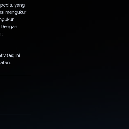
ipedia, yang
ansi mengukur
engukur
. Dengan
at
vitas; ini
atan.