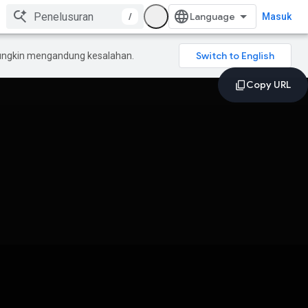
/
Masuk
mungkin mengandung kesalahan.