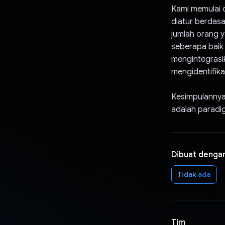
Kami memulai d
diatur berdasa
jumlah orang 
seberapa baik
mengintegrasik
mengidentifika
Kesimpulannya,
adalah paradi
Dibuat denga
Tidak ada
Tim