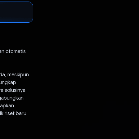
an otomatis
ada, meskipun
gungkap
ya solusinya
nggabungkan
rapkan
 riset baru.