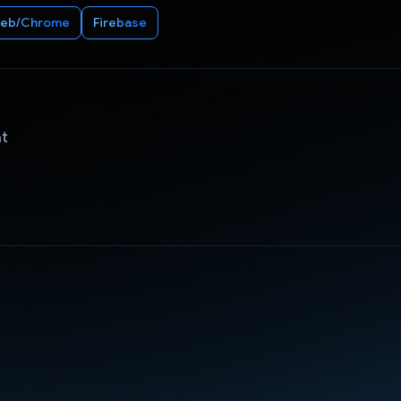
eb/Chrome
Firebase
ật