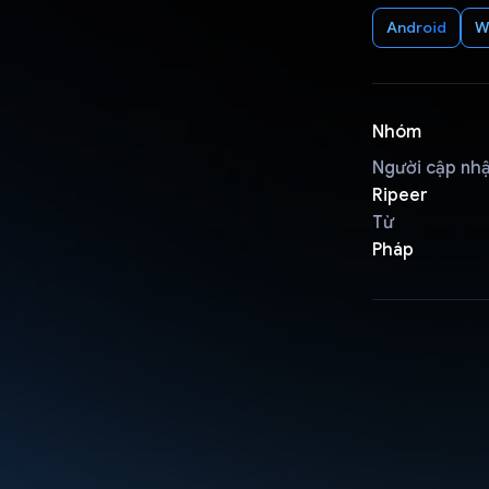
Android
W
Nhóm
Người cập nh
Ripeer
Từ
Pháp