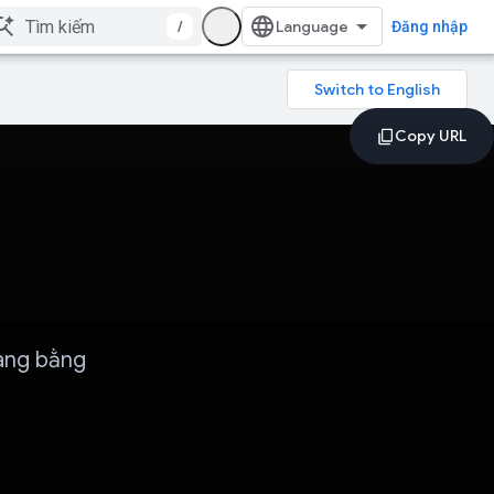
/
Đăng nhập
àng bằng