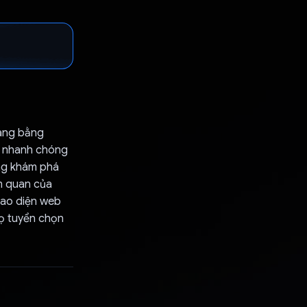
tàng bằng
ời nhanh chóng
ang khám phá
am quan của
iao diện web
họ tuyển chọn