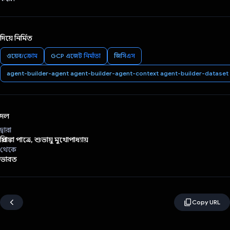
দিয়ে নির্মিত
ওয়েব/ক্রোম
GCP এজেন্ট নির্মাতা
জিসিএস
agent-builder-agent agent-builder-agent-context agent-builder-dataset
দল
দ্বারা
প্রিয়াঙ্কা পাত্রে, শুভায়ু মুখোপাধ্যায়
থেকে
ভারত