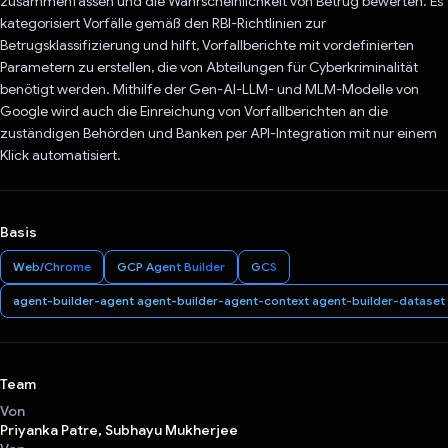
zusammenfassen und die Wahrscheinlichkeit von Betrug bewerten. Es
kategorisiert Vorfälle gemäß den RBI-Richtlinien zur
Betrugsklassifizierung und hilft, Vorfallberichte mit vordefinierten
Parametern zu erstellen, die von Abteilungen für Cyberkriminalität
benötigt werden. Mithilfe der Gen-AI-LLM- und MLM-Modelle von
Google wird auch die Einreichung von Vorfallberichten an die
zuständigen Behörden und Banken per API-Integration mit nur einem
Klick automatisiert.
Basis
Web/Chrome
GCP Agent Builder
GCS
agent-builder-agent agent-builder-agent-context agent-builder-dataset
Team
Von
Priyanka Patre, Subhayu Mukherjee