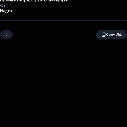
Приянка Патре, Субхаю Мукерджи
От
Индия