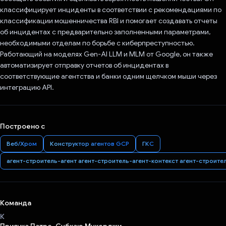
классифицирует инциденты в соответствии с рекомендациями по
классификации мошенничества RBI и помогает создавать отчеты
об инцидентах с предварительно заполненными параметрами,
необходимыми отделам по борьбе с киберпреступностью.
Работающий на моделях Gen-AI LLM и MLM от Google, он также
автоматизирует отправку отчетов об инцидентах в
соответствующие агентства и банки одним щелчком мыши через
интеграцию API.
Построено с
Веб/Хром
Конструктор агентов GCP
ГКС
агент-строитель-агент агент-строитель-агент-контекст агент-строите
Команда
К