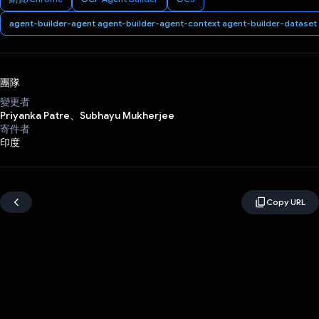
agent-builder-agent agent-builder-agent-context agent-builder-dataset
團隊
變更者
Priyanka Patre、Subhayu Mukherjee
寄件者
印度