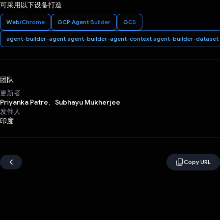
可采用以下设备打造
Web/Chrome
GCP Agent Builder
GCS
agent-builder-agent agent-builder-agent-context agent-builder-dataset
团队
更新者
Priyanka Patre、Subhayu Mukherjee
发件人
印度