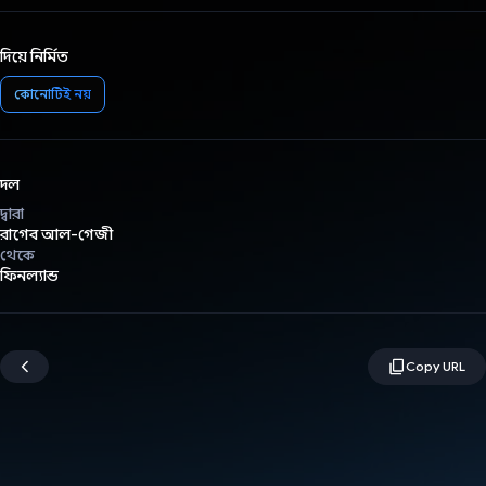
দিয়ে নির্মিত
কোনোটিই নয়
দল
দ্বারা
রাগেব আল-গেজী
থেকে
ফিনল্যান্ড