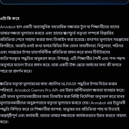
ভোট দিয়েছেন!
এটা কি করে
Arviobot হল একটি অত্যাধুনিক বহুভাষিক দক্ষতার টুল যা শিক্ষার্থীদের তাদের
ভাষার দক্ষতা মূল্যায়ন করতে এবং তাদের স্বতঃস্ফূর্ত বক্তৃতা সম্পর্কে বিস্তারিত
প্রতিক্রিয়া পেতে সাহায্য করার জন্য ডিজাইন করা হয়েছে। প্রথাগত মূল্যায়ন সরঞ্জামের
বিপরীতে, আরভিওবট কথা বলার বিভিন্ন দিক যেমন সাবলীলতা, নির্ভুলতা, পরিসর
এবং সমন্বয়ের উপর ডায়গনিস্টিক প্রতিক্রিয়া প্রদান করে মানব টিউটরদের
ব্যক্তিগতকৃত পদ্ধতির অনুকরণ করে। উপরন্তু, এটি শিক্ষার্থীর শৈলী এবং শব্দ পছন্দ
অনুসারে মডেল উত্তর প্রদান করে, তারা একটি উচ্চ স্কোর অর্জনের জন্য কী বলতে
পারে তা প্রদর্শন করে।
স্বয়ংক্রিয় বক্তৃতা মূল্যায়নের জন্য প্রচলিত NLP/ASR পদ্ধতির উপর নির্ভর করার
পরিবর্তে, Arviobot Gemini Pro API-এর উন্নত মাল্টিমডাল ক্ষমতা ব্যবহার করে।
এটি মানব মূল্যায়নকারীদের জন্য ডিজাইন করা নির্দিষ্ট নির্দেশিকা অনুসরণ করে মানব
মূল্যায়নকারীদের অনুরূপভাবে বক্তৃতা মূল্যায়ন করতে দেয়। Arviobot এর উদ্ভাবনী
পদ্ধতি নিশ্চিত করে যে শিক্ষার্থীরা ব্যাপক, মানুষের মত প্রতিক্রিয়া পায় যা উভয়ই
অন্তর্দৃষ্টিপূর্ণ এবং কার্যকরী, তাদের ভাষার দক্ষতাকে কার্যকরভাবে উন্নত করতে সাহায্য
করে।