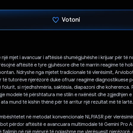
Votoni
Votuar!
 një mjet i avancuar i aftësisë shumëgjuhëshe i krijuar për të 
erësojnë aftësitë e tyre gjuhësore dhe të marrin reagime të hol
spontan. Ndryshe nga mjetet tradicionale të vlerësimit, Arviobo
r të tutorëve njerëzorë duke ofruar reagime diagnostikuese p
 folurit, si rrjedhshmëria, saktësia, diapazoni dhe koherenca. 
gje modele të përshtatura me stilin e nxënësit dhe zgjedhjen e 
ata mund të kishin thënë për të arritur një rezultat më të lartë
 mbështetet në metodat konvencionale NLP/ASR për vlerësimi
iobot përdor aftësitë e avancuara multimodale të Gemini Pro AP
jë fjalimin në një mënyrë të ngjashme me vlerësuesit njerëzorë,