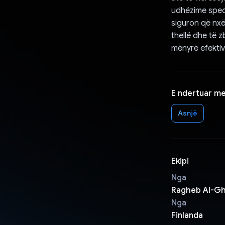
udhëzime speci
siguron që nxë
thellë dhe të 
mënyrë efektiv
E ndertuar m
Asnjë
Ekipi
Nga
Ragheb Al-Gh
Nga
Finlanda