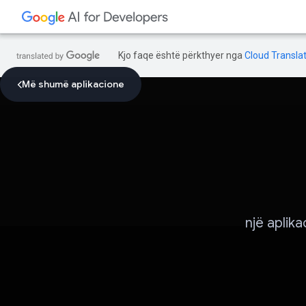
Kjo faqe është përkthyer nga
Cloud Translat
Më shumë aplikacione
një aplik