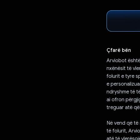
Çfarë bën
Arviobot është
nxënësit të vl
folurit e tyre 
e personalizua
ndryshme të të
ai ofron përgji
treguar atë që 
Në vend që të
të folurit, Arv
atë të vlerëso