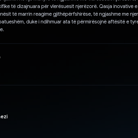
fike të dizajnuara për vlerësuesit njerëzorë. Qasja inovative 
nësit të marrin reagime gjithëpërfshirëse, të ngjashme me njer
zbatueshëm, duke i ndihmuar ata të përmirësojnë aftësitë e ty
e.
e
ezi