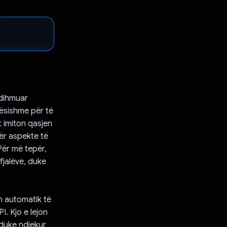
ndihmuar
lësishme për të
t imiton qasjen
ër aspekte të
Për më tepër,
fjalëve, duke
.
n automatik të
I. Kjo e lejon
 duke ndjekur