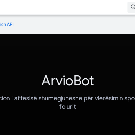
ion API
.
ArvioBot
acion i aftësisë shumëgjuhëshe për vlerësimin spo
folurit