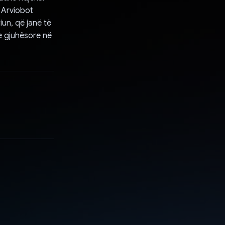
e Arviobot
iun, që janë të
re gjuhësore në