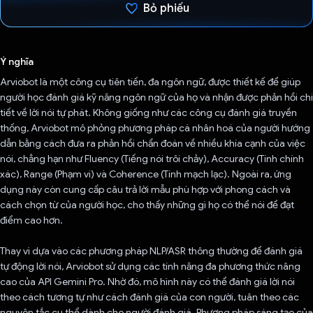
Bỏ phiếu
Đã bình chọn!
Ý nghĩa
Arviobot là một công cụ tiên tiến, đa ngôn ngữ, được thiết kế để giúp
người học đánh giá kỹ năng ngôn ngữ của họ và nhận được phản hồi chi
tiết về lời nói tự phát. Không giống như các công cụ đánh giá truyền
thống, Arviobot mô phỏng phương pháp cá nhân hoá của người hướng
dẫn bằng cách đưa ra phản hồi chẩn đoán về nhiều khía cạnh của việc
nói, chẳng hạn như Fluency (Tiếng nói trôi chảy), Accuracy (Tính chính
xác), Range (Phạm vi) và Coherence (Tính mạch lạc). Ngoài ra, ứng
dụng này còn cung cấp câu trả lời mẫu phù hợp với phong cách và
cách chọn từ của người học, cho thấy những gì họ có thể nói để đạt
điểm cao hơn.
Thay vì dựa vào các phương pháp NLP/ASR thông thường để đánh giá
tự động lời nói, Arviobot sử dụng các tính năng đa phương thức nâng
cao của API Gemini Pro. Nhờ đó, mô hình này có thể đánh giá lời nói
theo cách tương tự như cách đánh giá của con người, tuân theo các
nguyên tắc cụ thể dành cho người đánh giá. Phương pháp sáng tạo của