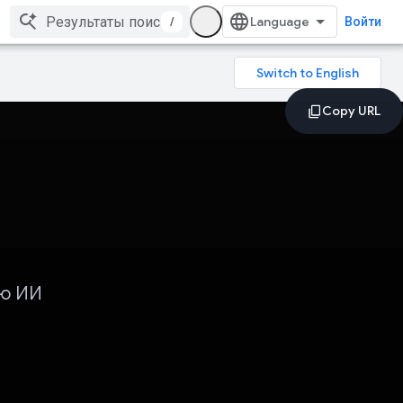
/
Войти
ью ИИ