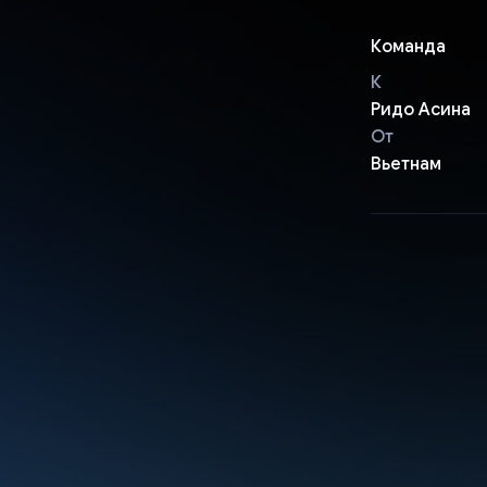
Команда
К
Ридо Асина
От
Вьетнам