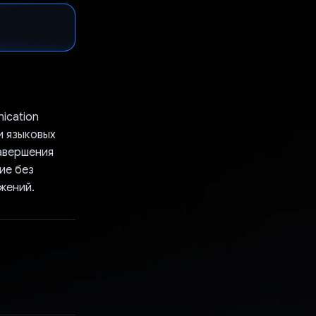
ication
и языковых
завершения
ие без
жений.