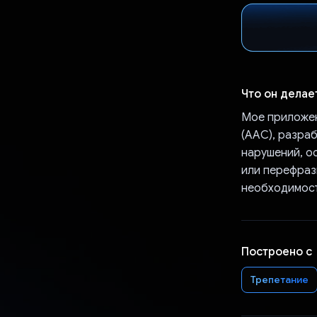
Что он делае
Мое приложен
(AAC), разра
нарушений, ос
или перефраз
необходимост
Построено с
Трепетание