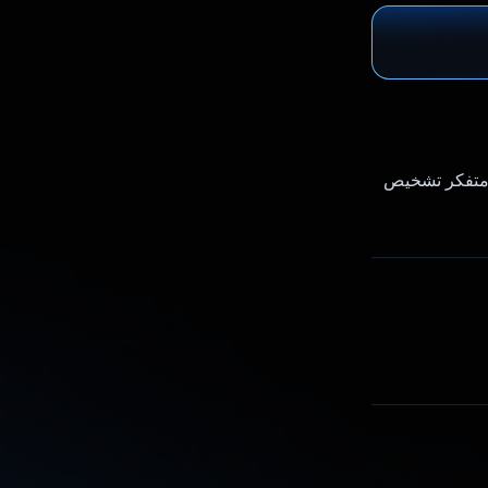
و متفکر تشخیص