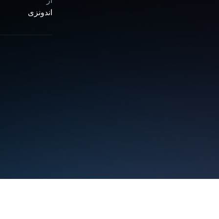
از
اندونزی