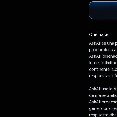
Qué hace
AskAll es una 
proporciona a
AskAll, diseñad
Internet limi
continente. Co
respuestas inf
AskAll usa la 
de manera efic
AskAll procesa 
genera una resp
respuesta dire