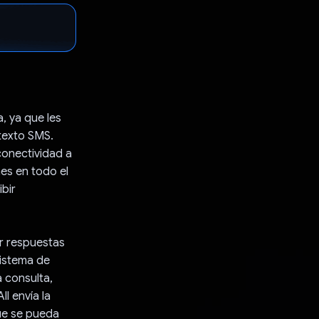
, ya que les
texto SMS.
 conectividad a
es en todo el
bir
r respuestas
sistema de
a consulta,
ll envía la
que se pueda