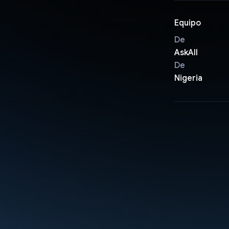
Equipo
De
AskAll
De
Nigeria