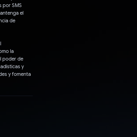
es por SMS
mantenga el
ncia de
l
omo la
l poder de
adísticas y
ades y fomenta