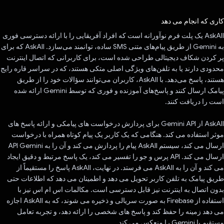
رای داد!
کاری که انجام می دهد
AskAll یک پلت فرم نوآورانه است که افراد آفریقایی را با ارائه دسترسی فوری
به Gemini از طریق پیام‌های متنی SMS ساده، توانمند می‌سازد. AskAll که برای
پر کردن شکاف دیجیتالی طراحی شده است، برای کاربرانی که اتصال اینترنت
محدودی دارند یا به تلفن‌های ویژگی اصلی متکی هستند، که در سراسر قاره رایج
هستند، پاسخ می‌دهد. با AskAll، کاربران می‌توانند سؤالات خود را از طریق
پیامک ارسال کنند و پاسخ‌های آموزنده و فوری که توسط Gemini ارائه شده
است را دریافت کنند.
AskAll از Gemini API برای پردازش درخواست های پیامکی و ارائه پاسخ های
موثر استفاده می کند. هنگامی که یک کاربر یک پیام کوتاه همراه با درخواست
ارسال می کند، سیستم AskAll پیام را پردازش می کند و آن را به API Gemini
ارسال می کند. API پرس و جو را تفسیر می کند، یک پاسخ مرتبط و دقیق ایجاد
می کند و آن را به AskAll می فرستد. در نهایت، AskAll پاسخ را مستقیماً از
طریق پیامک به تلفن کاربر تحویل می دهد و اطمینان می دهد که اطلاعات حتی
بدون اتصال به اینترنت نیز قابل دسترسی است. مکالمات اس ام اس نیز با
استفاده از Firebase به صورت سریالی و ذخیره می شوند، که به AskAll اجازه
می دهد زمینه را حفظ کند و پاسخ های شخصی را ارائه دهد، و تجربه تعامل
مستقیم با Gemini را منعکس می کند.