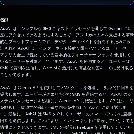
投票済み
機能
AskAll は、シンプルな SMS テキスト メッセージを通じて Gemini に即
座にアクセスできるようにすることで、アフリカの人々を支援する革新
的なプラットフォームです。デジタル ディバイドを解消するために設
計された AskAll は、インターネット接続が限られているユーザーや、
アフリカ全土で普及している基本的なフィーチャー フォンを使用して
いるユーザーを対象としています。AskAll を使用すると、ユーザーは
SMS で質問を送信し、Gemini を活用した有益な回答をすぐに受け取る
ことができます。
AskAll は Gemini API を使用して SMS クエリを処理し、効率的に回答を
提供します。ユーザーがクエリを含む SMS を送信すると、AskAll のシ
ステムがメッセージを処理し、Gemini API に転送します。API はクエリ
を解釈し、関連性の高い正確な回答を生成して AskAll に送り返しま
す。最後に、AskAll は SMS を介してユーザーのスマートフォンに直接
回答を送信します。これにより、インターネットに接続していなくても
情報にアクセスできます。SMS の会話も Firebase を使用してシリアル
化され、保存されます。これにより、AskAll はコンテキストを維持し、