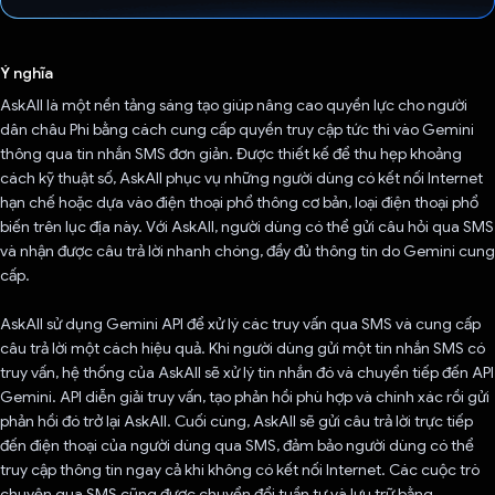
Đã bình chọn!
Ý nghĩa
AskAll là một nền tảng sáng tạo giúp nâng cao quyền lực cho người
dân châu Phi bằng cách cung cấp quyền truy cập tức thì vào Gemini
thông qua tin nhắn SMS đơn giản. Được thiết kế để thu hẹp khoảng
cách kỹ thuật số, AskAll phục vụ những người dùng có kết nối Internet
hạn chế hoặc dựa vào điện thoại phổ thông cơ bản, loại điện thoại phổ
biến trên lục địa này. Với AskAll, người dùng có thể gửi câu hỏi qua SMS
và nhận được câu trả lời nhanh chóng, đầy đủ thông tin do Gemini cung
cấp.
AskAll sử dụng Gemini API để xử lý các truy vấn qua SMS và cung cấp
câu trả lời một cách hiệu quả. Khi người dùng gửi một tin nhắn SMS có
truy vấn, hệ thống của AskAll sẽ xử lý tin nhắn đó và chuyển tiếp đến API
Gemini. API diễn giải truy vấn, tạo phản hồi phù hợp và chính xác rồi gửi
phản hồi đó trở lại AskAll. Cuối cùng, AskAll sẽ gửi câu trả lời trực tiếp
đến điện thoại của người dùng qua SMS, đảm bảo người dùng có thể
truy cập thông tin ngay cả khi không có kết nối Internet. Các cuộc trò
chuyện qua SMS cũng được chuyển đổi tuần tự và lưu trữ bằng