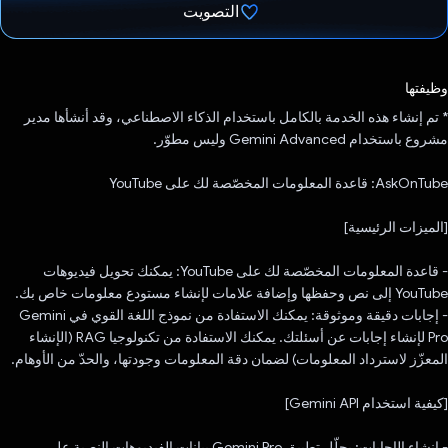
التصويت
تم التصويت.
وظيفتها
* تم إنشاء هذه الخدمة بالكامل باستخدام الذكاء الاصطناعي، وقد أنشأها مدير
مشروع باستخدام Gemini Advanced وليس مطوّر.
AskOnTube: قاعدة المعلومات المخصّصة لك على YouTube
[الميزات الرئيسية]
- قاعدة المعلومات المخصّصة لك على YouTube: يمكنك تحويل فيديوهات
YouTube إلى نص وحفظها وإضافة علامات لإنشاء مستودع معلومات خاص بك.
- إجابات دقيقة وموثوقة: يمكنك الاستفادة من نموذج اللغة القوي في Gemini
Pro لإنشاء إجابات عن أسئلتك. يمكنك الاستفادة من تكنولوجيا RAG (الإنشاء
المعزّز لاسترداد المعلومات) لضمان دقة المعلومات وجودتها، والحدّ من الأوهام.
[كيفية استخدام Gemini API]
- إنشاء الإجابات: يحلّل تطبيق Gemini Pro بيانات الفيديوهات النصية على