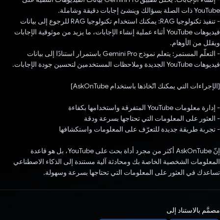
YouTube ذات الصلة بسؤالك وينشئ إجابات دقيقة وشاملة.
- تنفيذ تكنولوجيا RAG: يمكنك استخدام تكنولوجيا RAG للرجوع إلى بيانات
فيديوهات YouTube أثناء عملية إنشاء الإجابات، ما يزيد من موثوقية الإجابات
ويقلل من الأوهام.
- التعلّم المستمر: يتعلم نموذج Gemini Pro باستمرار استنادًا إلى بيانات
فيديوهات YouTube الجديدة وملاحظات المستخدمين لتحسين جودة الإجابات.
[الإجراءات التي يمكنك اتّخاذها باستخدام AskOnTube]
- إدارة معلومات YouTube المتفرقة واستخدامها بكفاءة
- العثور على المعلومات التي تحتاجها بسرعة ودقة
- تجربة طريقة جديدة للتعرّف على المعلومات واستكشافها
إنّ AskOnTube أكثر من مجرد أداة بحث على YouTube، بل هو قاعدة
المعلومات الشخصية الخاصة بك ومحادثة آلية مستندة إلى الذكاء الاصطناعي
تساعدك في العثور على المعلومات التي تحتاجها بسرعة وسهولة.
مصمَّم بالاستناد إلى