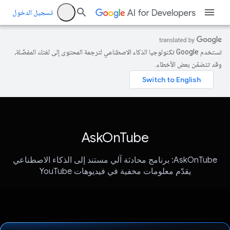
تسجيل الدخول
تستخدم Google تكنولوجيا الذكاء الاصطناعي لترجمة المحتوى إلى لغتك المفضّلة،
وقد تتضمّن بعض الأخطاء.
AskOnTube
AskOnTube: برنامج محادثة آلي مستند إلى الذكاء الاصطناعي
يقدّم معلومات مخفية في فيديوهات YouTube