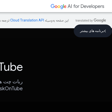
این صفحه به‌وسیله
ترجمه ش
برنامه های بیشتر
Tube
AskOnTube آشکار می ک