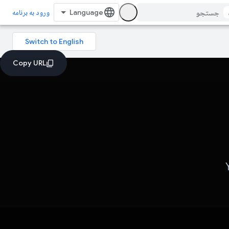
ورود به برنامه
You،