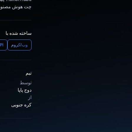
چت هوش مصنوعی ا
ساخته شده با
وب/کروم
API
تیم
توسط
دوج پاپا
از
کره جنوبی