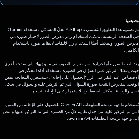
تم التصويت.
وظيفتها
تم تصميم هذا التطبيق المُسمى Askthepic لحلّ المشاكل باستخدام Gemini.
في الصفحة الرئيسية، يمكنك استخدام رمز معرض الصور لاختيار صورة من
معرض الصور، ويمكنك أيضًا استخدام زر الالتقاط لالتقاط صورة باستخدام
الكاميرا.
بعد التقاط صورة أو اختيارها من معرض الصور، سيتم توجيهك إلى صفحة أخرى
حيث يمكنك التركيز على السؤال في الصورة باستخدام أداة التحكّم في
الاقتصاص. عند النقر على الزر "الحصول على إجابة"، ستستغرق المعالجة بعض
الوقت. ستعرض النتيجة صورة السؤال الذي تم التركيز عليه والسؤال في شكل
نصي والإجابة. يمكنك الضغط مع الاستمرار على الإجابة لنسخها.
تُستخدَم واجهة برمجة التطبيقات Gemini API للحصول على الإجابة من الصورة
التي تم التركيز عليها من خلال تقديم كلّ من الصورة التي تم التركيز عليها والنص
إلى واجهة برمجة التطبيقات Gemini API.