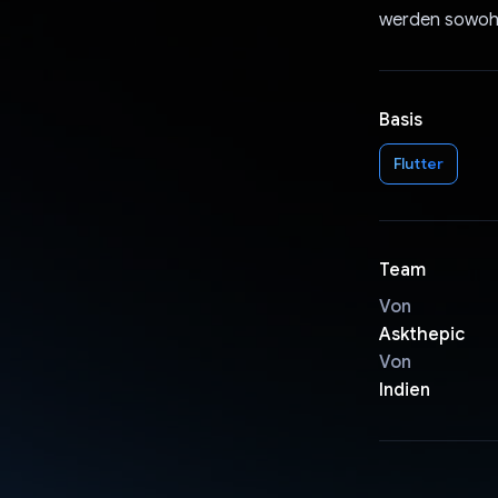
werden sowohl 
Basis
Flutter
Team
Von
Askthepic
Von
Indien