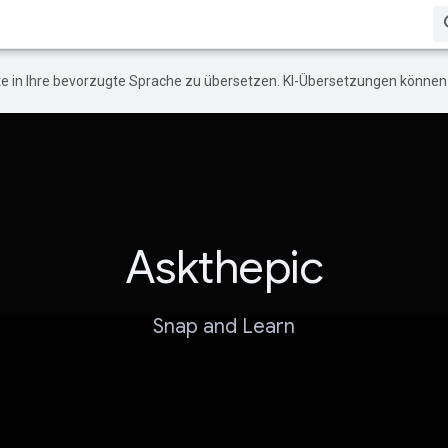
e in Ihre bevorzugte Sprache zu übersetzen. KI-Übersetzungen können 
Askthepic
Snap and Learn