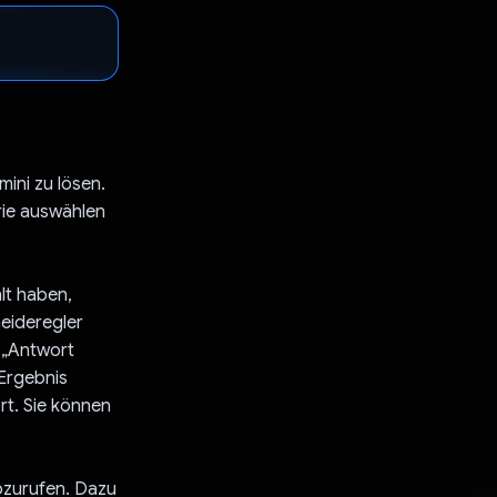
ini zu lösen.
erie auswählen
lt haben,
neideregler
e „Antwort
 Ergebnis
rt. Sie können
bzurufen. Dazu