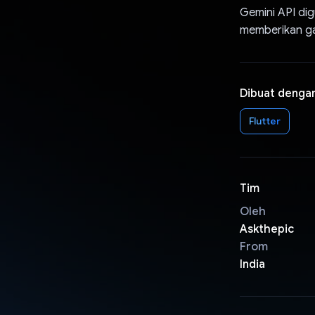
Gemini API di
memberikan ga
Dibuat denga
Flutter
Tim
Oleh
Askthepic
From
India