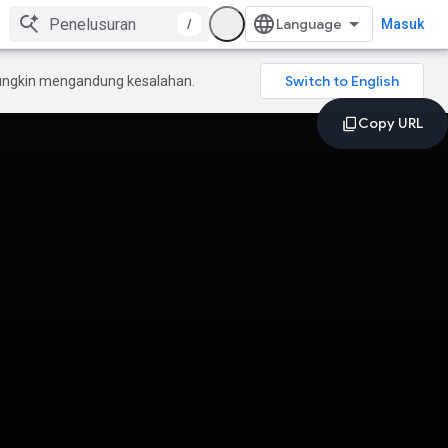
/
Masuk
mungkin mengandung kesalahan.