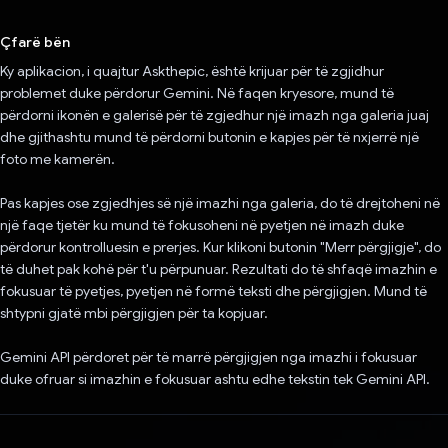
Votuar!
Çfarë bën
Ky aplikacion, i quajtur Askthepic, është krijuar për të zgjidhur
problemet duke përdorur Gemini. Në faqen kryesore, mund të
përdorni ikonën e galerisë për të zgjedhur një imazh nga galeria juaj
dhe gjithashtu mund të përdorni butonin e kapjes për të nxjerrë një
foto me kamerën.
Pas kapjes ose zgjedhjes së një imazhi nga galeria, do të drejtoheni në
një faqe tjetër ku mund të fokusoheni në pyetjen në imazh duke
përdorur kontrolluesin e prerjes. Kur klikoni butonin "Merr përgjigje", do
të duhet pak kohë për t'u përpunuar. Rezultati do të shfaqë imazhin e
fokusuar të pyetjes, pyetjen në formë teksti dhe përgjigjen. Mund të
shtypni gjatë mbi përgjigjen për ta kopjuar.
Gemini API përdoret për të marrë përgjigjen nga imazhi i fokusuar
duke ofruar si imazhin e fokusuar ashtu edhe tekstin tek Gemini API.