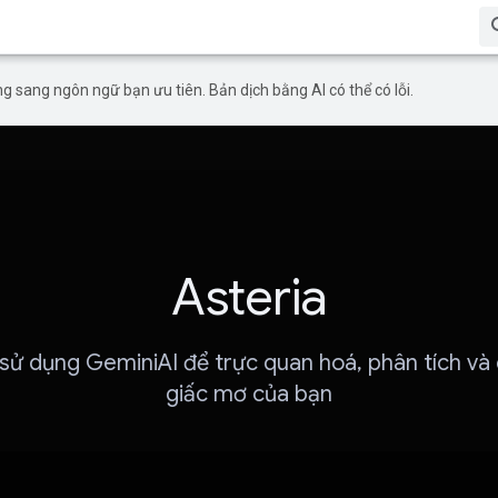
g sang ngôn ngữ bạn ưu tiên. Bản dịch bằng AI có thể có lỗi.
Asteria
 sử dụng GeminiAI để trực quan hoá, phân tích và d
giấc mơ của bạn