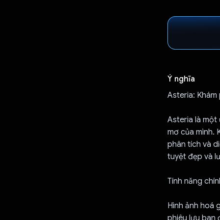
Ý nghĩa
Asteria: Khám
Asteria là một
mơ của mình. K
phân tích và d
tuyệt đẹp và l
Tính năng chín
Hình ảnh hoá g
phiêu lưu ban 