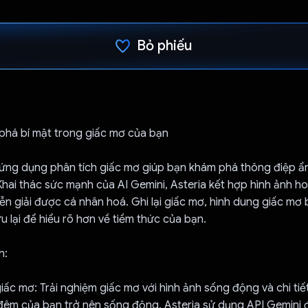
Bỏ phiếu
Đã bình chọn!
 phá bí mật trong giấc mơ của bạn
 ứng dụng phân tích giấc mơ giúp bạn khám phá thông điệp ẩ
hai thác sức mạnh của AI Gemini, Asteria kết hợp hình ảnh ho
iễn giải được cá nhân hoá. Ghi lại giấc mơ, hình dung giấc m
ưu lại để hiểu rõ hơn về tiềm thức của bạn.
h:
iấc mơ: Trải nghiệm giấc mơ với hình ảnh sống động và chi tiế
đêm của bạn trở nên sống động. Asteria sử dụng API Gemini đ