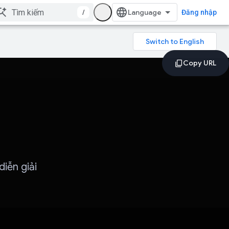
/
Đăng nhập
iễn giải