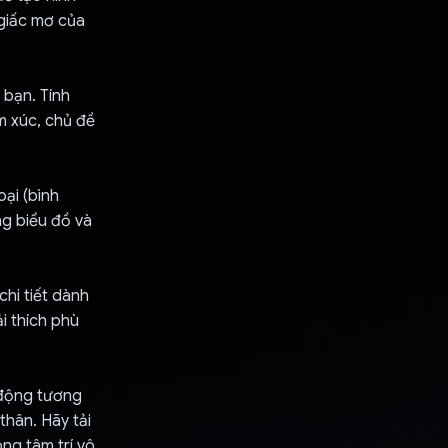
giấc mơ của
 bạn. Tính
m xúc, chủ đề
oại (bình
ng biểu đồ và
chi tiết dành
i thích phù
 động tương
thân. Hãy tải
ng tâm trí vô