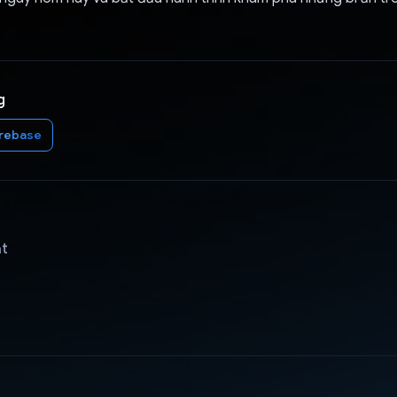
g
irebase
ật