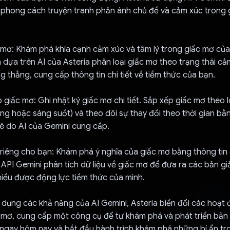
 phong cách truyện tranh phản ánh chủ đề và cảm xúc trong 
 mơ: Khám phá khía cạnh cảm xúc và tâm lý trong giấc mơ của
 dựa trên AI của Asteria phân loại giấc mơ theo trạng thái cả
 thẳng, cung cấp thông tin chi tiết về tiềm thức của bạn.
 giấc mơ: Ghi nhật ký giấc mơ chi tiết. Sắp xếp giấc mơ theo l
g hoặc sáng suốt) và theo dõi sự thay đổi theo thời gian bằ
kê do AI của Gemini cung cấp.
 riêng cho bạn: Khám phá ý nghĩa của giấc mơ bằng thông tin 
 API Gemini phân tích dữ liệu về giấc mơ để đưa ra các bản giả
iểu được động lực tiềm thức của mình.
 dụng các khả năng của AI Gemini, Asteria biến đổi các hoạt
 mơ, cung cấp một công cụ để tự khám phá và phát triển bản 
ngay hôm nay và bắt đầu hành trình khám phá những bí ẩn tro