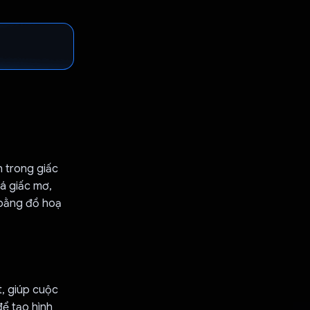
n trong giấc
á giấc mơ,
ơ bằng đồ hoạ
t, giúp cuộc
ể tạo hình