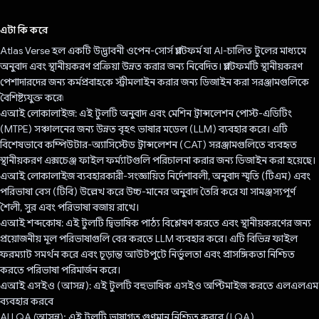
ভোট দিয়েছেন!
এটা কি করে
Atlas Verse হল একটি উদ্ভাবনী ওপেন-সোর্স প্ল্যাটফর্ম যা AI-চালিত টুলের মাধ্যমে
অনুবাদ এবং স্থানীয়করণ প্রক্রিয়া উন্নত করার জন্য নিবেদিত। প্ল্যাটফর্মটি স্থানীয়করণ
পেশাদারদের জন্য কর্মপ্রবাহকে স্ট্রীমলাইন করার জন্য ডিজাইন করা সরঞ্জামগুলিকে
বৈশিষ্ট্যযুক্ত করে৷
এআই লোকালাইজ: এই টুলটি অনুবাদ এবং মেশিন ট্রান্সলেশন পোস্ট-এডিটিং
(MTPE) সঞ্চালনের জন্য উন্নত বৃহৎ ভাষার মডেল (LLM) ব্যবহার করে। এটি
বিশেষভাবে কম্পিউটার-অ্যাসিস্টেড ট্রান্সলেশন (CAT) সরঞ্জামগুলিতে ব্যবহৃত
স্থানীয়করণ এক্সচেঞ্জ ফাইল ফর্ম্যাটগুলি পরিচালনা করার জন্য ডিজাইন করা হয়েছে।
এআই লোকালাইজ ব্যবহারকারী-সংজ্ঞায়িত নির্দেশাবলী, অনুবাদ স্মৃতি (টিএম) এবং
পরিভাষা বেস (টিবি) উল্লেখ করে উচ্চ-মানের অনুবাদ তৈরি করে যা সামঞ্জস্যপূর্ণ
শৈলী, সুর এবং পরিভাষা বজায় রাখে।
এআই শব্দকোষ: এই টুলটি দ্বিভাষিক পাঠ্য বিশ্লেষণ করতে এবং স্থানীয়করণের জন্য
প্রয়োজনীয় মূল পরিভাষাগুলি বের করতে LLM ব্যবহার করে। এটি বিভিন্ন ফাইল
ফরম্যাট সমর্থন করে এবং চূড়ান্ত আউটপুটে নির্ভুলতা এবং প্রাসঙ্গিকতা নিশ্চিত
করতে পরিভাষা পরিমার্জন করে।
এআই এসইও (আসন্ন): এই টুলটি বহুভাষিক এসইও অপ্টিমাইজ করতে এলএলএম
ব্যবহার করবে
AI LQA (আসন্ন): এই টুলটি ভাষাগত গুণমান নিশ্চিত করবে (LQA)