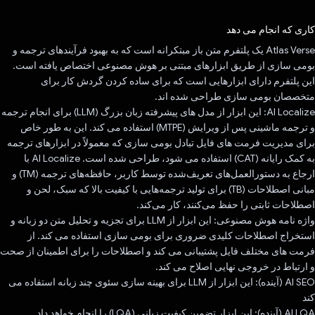
رای داد!
کاری که انجام می دهد
Atlas Verse یک پلتفرم متن باز مبتکرانه است که به بهبود فرآیندهای ترجمه و
بومی سازی از طریق ابزارهای مبتنی بر هوش مصنوعی اختصاص یافته است.
این پلتفرم دارای ابزارهایی است که برای ساده کردن گردش کار برای
متخصصان بومی سازی طراحی شده اند.
AI Localize: این ابزار از مدل های پیشرفته زبان بزرگ (LLM) برای انجام ترجمه
و ترجمه ماشینی پس از ویرایش (MTPE) استفاده می کند. این به طور خاص
برای مدیریت فرمت های فایل تبادل بومی سازی که معمولاً در ابزارهای ترجمه
به کمک رایانه (CAT) استفاده می شود، طراحی شده است. AI Localize با
ارجاع به دستورالعمل‌های تعریف‌شده توسط کاربر، حافظه‌های ترجمه (TM) و
مبانی اصطلاحات (TB) برای تولید ترجمه‌هایی با کیفیت بالا که سبک، لحن و
اصطلاحات ثابتی را حفظ می‌کنند، کار می‌کند.
واژه نامه هوش مصنوعی: این ابزار از LLM برای تجزیه و تحلیل متن دو زبانه و
استخراج اصطلاحات کلیدی ضروری برای بومی سازی استفاده می کند. از
فرمت های مختلف فایل پشتیبانی می کند و اصطلاحات را برای اطمینان از صحت
و ارتباط در خروجی نهایی اصلاح می کند.
AI SEO (آینده): این ابزار از LLM برای بهینه سازی سئوی چند زبانه استفاده می
کند
AI LQA (آینده): این ابزار تضمین کیفیت زبانی (LQA) را انجام خواهد داد.