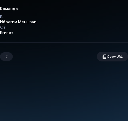
Команда
К
Ибрагим Меншави
От
Египет